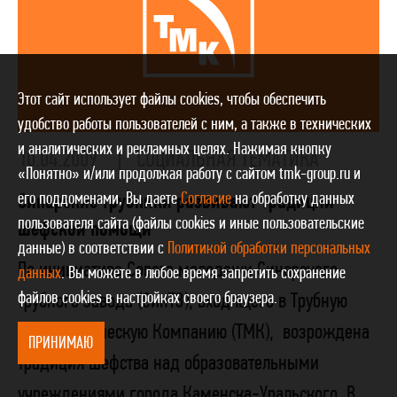
Этот сайт использует файлы cookies, чтобы обеспечить
удобство работы пользователей с ним, а также в технических
и аналитических и рекламных целях. Нажимая кнопку
10.04.2009
СОЦИАЛЬНАЯ ТЕМАТИКА
«Понятно» и/или продолжая работу с сайтом tmk-group.ru и
его поддоменами, Вы даете
Согласие
на обработку данных
Синарские трубники развивают традиции
пользователя сайта (файлы cookies и иные пользовательские
шефской помощи
данные) в соответствии с
Политикой обработки персональных
По инициативе Совета молодежи Синарского
данных
. Вы можете в любое время запретить сохранение
файлов cookies в настройках своего браузера.
трубного завода (СинТЗ), входящего в Трубную
Металлургическую Компанию (ТМК), возрождена
ПРИНИМАЮ
традиция шефства над образовательными
учреждениями города Каменска-Уральского. В