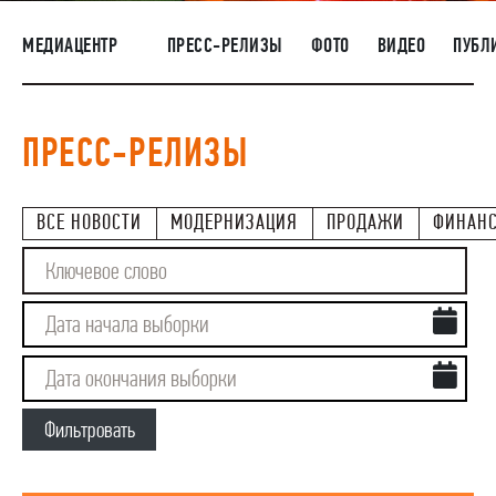
НАШИ ЛЮДИ
МЕДИАЦЕНТР
ПРЕСС-РЕЛИЗЫ
ФОТО
ВИДЕО
ПУБЛ
ОКРУЖАЮЩАЯ СРЕДА
МЕДИАЦЕНТР
ПРЕСС-РЕЛИЗЫ
РАСКРЫТИЕ ИНФОРМАЦИИ
ЗАКУПКИ
ВСЕ НОВОСТИ
МОДЕРНИЗАЦИЯ
ПРОДАЖИ
ФИНАН
Фильтровать