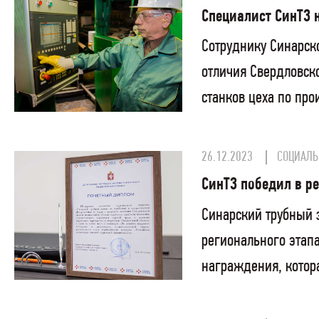
Специалист СинТЗ 
Сотруднику Синарско
отличия Свердловск
станков цеха по про
26.12.2023
СОЦИАЛЬ
СинТЗ победил в р
Синарский трубный 
регионального этап
награждения, котора