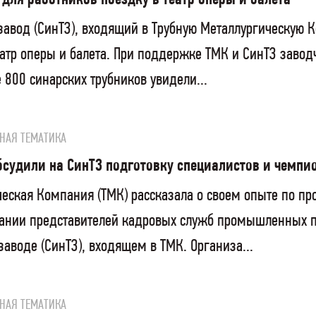
завод (СинТЗ), входящий в Трубную Металлургическую К
еатр оперы и балета. При поддержке ТМК и СинТЗ завод
800 синарских трубников увидели...
НАЯ ТЕМАТИКА
удили на СинТЗ подготовку специалистов и чемпи
ческая Компания (ТМК) рассказала о своем опыте по п
дании представителей кадровых служб промышленных п
аводе (СинТЗ), входящем в ТМК. Организа...
НАЯ ТЕМАТИКА