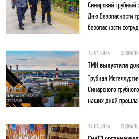
Синарский трубный 
Дню Безопасности т
безопасности сотруд
19.04.2024
СОЦИАЛЬ
ТМК выпустила док
Трубная Металлурги
Синарского трубного
наших дней прошла 
17.04.2024
СОЦИАЛЬ
СинТЗ организовал