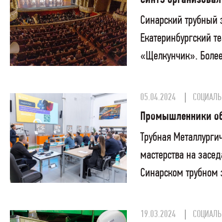
Синарский трубный 
Екатеринбургский т
«Щелкунчик». Более 
05.04.2024
СОЦИАЛЬ
Промышленники обс
Трубная Металлурги
мастерства на засе
Синарском трубном з
19.03.2024
СОЦИАЛЬ