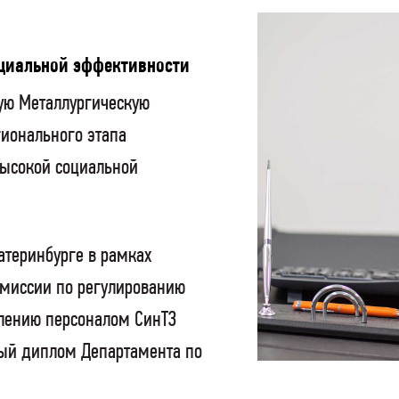
оциальной эффективности
ную Металлургическую
ионального этапа
высокой социальной
атеринбурге в рамках
омиссии по регулированию
влению персоналом СинТЗ
ный диплом Департамента по