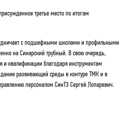
 присужденное третье место по итогам
отрудничает с подшефными школами и профильными
нно на Синарский трубный. В свою очередь,
я и квалификации благодаря инструментам
здание развивающей среды в контуре ТМК и в
управлению персоналом СинТЗ Сергей Лопаревич.