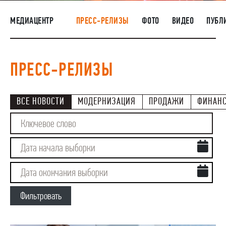
НАШИ ЛЮДИ
МЕДИАЦЕНТР
ПРЕСС-РЕЛИЗЫ
ФОТО
ВИДЕО
ПУБЛ
ОКРУЖАЮЩАЯ СРЕДА
МЕДИАЦЕНТР
ПРЕСС-РЕЛИЗЫ
РАСКРЫТИЕ ИНФОРМАЦИИ
ЗАКУПКИ
ВСЕ НОВОСТИ
МОДЕРНИЗАЦИЯ
ПРОДАЖИ
ФИНАН
Фильтровать