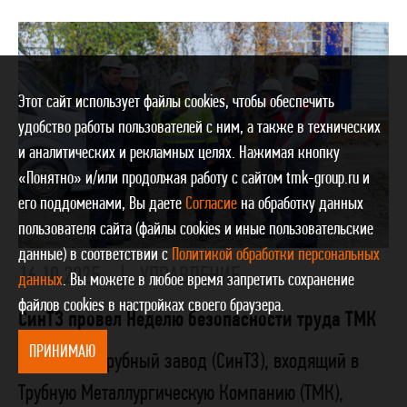
Этот сайт использует файлы cookies, чтобы обеспечить
удобство работы пользователей с ним, а также в технических
и аналитических и рекламных целях. Нажимая кнопку
«Понятно» и/или продолжая работу с сайтом tmk-group.ru и
его поддоменами, Вы даете
Согласие
на обработку данных
пользователя сайта (файлы cookies и иные пользовательские
данные) в соответствии с
Политикой обработки персональных
16.10.2025
УПРАВЛЕНИЕ
данных
. Вы можете в любое время запретить сохранение
файлов cookies в настройках своего браузера.
СинТЗ провел Неделю безопасности труда ТМК
ПРИНИМАЮ
Синарский трубный завод (СинТЗ), входящий в
Трубную Металлургическую Компанию (ТМК),