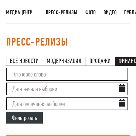
НАШИ ЛЮДИ
МЕДИАЦЕНТР
ПРЕСС-РЕЛИЗЫ
ФОТО
ВИДЕО
ПУБЛ
ОКРУЖАЮЩАЯ СРЕДА
МЕДИАЦЕНТР
ПРЕСС-РЕЛИЗЫ
РАСКРЫТИЕ ИНФОРМАЦИИ
ЗАКУПКИ
ВСЕ НОВОСТИ
МОДЕРНИЗАЦИЯ
ПРОДАЖИ
ФИНАН
Фильтровать