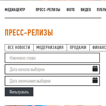
НАШИ ЛЮДИ
МЕДИАЦЕНТР
ПРЕСС-РЕЛИЗЫ
ФОТО
ВИДЕО
ПУБЛ
ОКРУЖАЮЩАЯ СРЕДА
МЕДИАЦЕНТР
ПРЕСС-РЕЛИЗЫ
РАСКРЫТИЕ ИНФОРМАЦИИ
ЗАКУПКИ
ВСЕ НОВОСТИ
МОДЕРНИЗАЦИЯ
ПРОДАЖИ
ФИНАН
Фильтровать