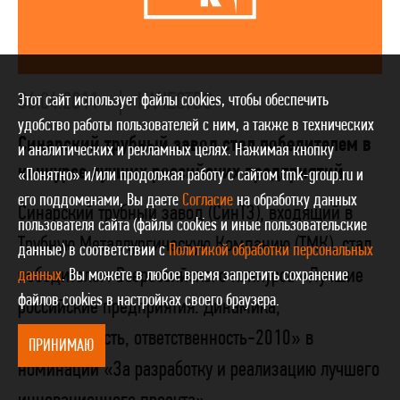
06.04.2011
КАЧЕСТВО
Этот сайт использует файлы cookies, чтобы обеспечить
удобство работы пользователей с ним, а также в технических
Синарский трубный завод стал победителем в
и аналитических и рекламных целях. Нажимая кнопку
конкурсе лучших российских предприятий
«Понятно» и/или продолжая работу с сайтом tmk-group.ru и
его поддоменами, Вы даете
Согласие
на обработку данных
Синарский трубный завод (СинТЗ), входящий в
пользователя сайта (файлы cookies и иные пользовательские
Трубную Металлургическую Компанию (ТМК), стал
данные) в соответствии с
Политикой обработки персональных
победителем Всероссийского конкурса «Лучшие
данных
. Вы можете в любое время запретить сохранение
файлов cookies в настройках своего браузера.
российские предприятия. Динамика,
эффективность, ответственность-2010» в
ПРИНИМАЮ
номинации «За разработку и реализацию лучшего