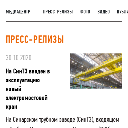
НАШИ ЛЮДИ
МЕДИАЦЕНТР
ПРЕСС-РЕЛИЗЫ
ФОТО
ВИДЕО
ПУБЛ
ОКРУЖАЮЩАЯ СРЕДА
МЕДИАЦЕНТР
ПРЕСС-РЕЛИЗЫ
РАСКРЫТИЕ ИНФОРМАЦИИ
ЗАКУПКИ
30.10.2020
На СинТЗ введен в
эксплуатацию
новый
электромостовой
кран
На Синарском трубном заводе (СинТЗ), входящем