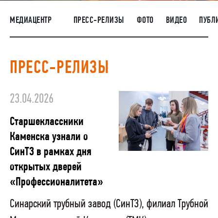
НАШИ ЛЮДИ
МЕДИАЦЕНТР
ПРЕСС-РЕЛИЗЫ
ФОТО
ВИДЕО
ПУБЛ
ОКРУЖАЮЩАЯ СРЕДА
МЕДИАЦЕНТР
ПРЕСС-РЕЛИЗЫ
РАСКРЫТИЕ ИНФОРМАЦИИ
ЗАКУПКИ
23.04.2026
Старшеклассники
Каменска узнали о
СинТЗ в рамках дня
открытых дверей
«Профессионалитета»
Синарский трубный завод (СинТЗ), филиал Трубной