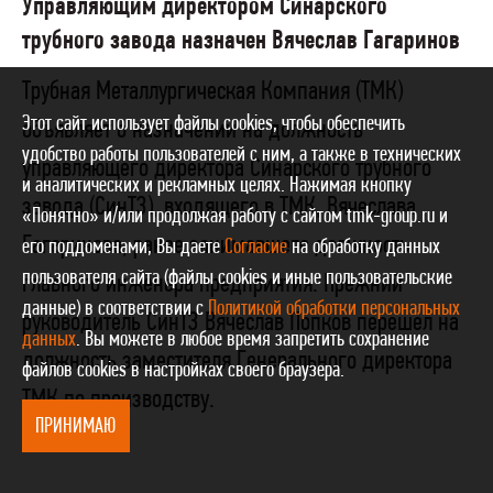
Управляющим директором Синарского
трубного завода назначен Вячеслав Гагаринов
Трубная Металлургическая Компания (ТМК)
Этот сайт использует файлы cookies, чтобы обеспечить
объявляет о назначении на должность
удобство работы пользователей с ним, а также в технических
управляющего директора Синарского трубного
и аналитических и рекламных целях. Нажимая кнопку
завода (СинТЗ), входящего в ТМК, Вячеслава
«Понятно» и/или продолжая работу с сайтом tmk-group.ru и
Гагаринова, ранее занимавшего должность
его поддоменами, Вы даете
Согласие
на обработку данных
пользователя сайта (файлы cookies и иные пользовательские
главного инженера предприятия. Прежний
данные) в соответствии с
Политикой обработки персональных
руководитель СинТЗ Вячеслав Попков перешел на
данных
. Вы можете в любое время запретить сохранение
должность заместителя Генерального директора
файлов cookies в настройках своего браузера.
ТМК по производству.
ПРИНИМАЮ