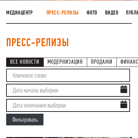
НАШИ ЛЮДИ
МЕДИАЦЕНТР
ПРЕСС-РЕЛИЗЫ
ФОТО
ВИДЕО
ПУБЛ
ОКРУЖАЮЩАЯ СРЕДА
МЕДИАЦЕНТР
ПРЕСС-РЕЛИЗЫ
РАСКРЫТИЕ ИНФОРМАЦИИ
ЗАКУПКИ
ВСЕ НОВОСТИ
МОДЕРНИЗАЦИЯ
ПРОДАЖИ
ФИНАН
Фильтровать