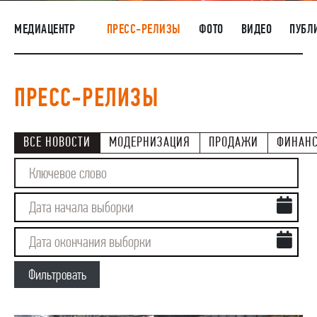
НАШИ ЛЮДИ
МЕДИАЦЕНТР
ПРЕСС-РЕЛИЗЫ
ФОТО
ВИДЕО
ПУБЛ
ОКРУЖАЮЩАЯ СРЕДА
МЕДИАЦЕНТР
ПРЕСС-РЕЛИЗЫ
РАСКРЫТИЕ ИНФОРМАЦИИ
ЗАКУПКИ
ВСЕ НОВОСТИ
МОДЕРНИЗАЦИЯ
ПРОДАЖИ
ФИНАН
Фильтровать