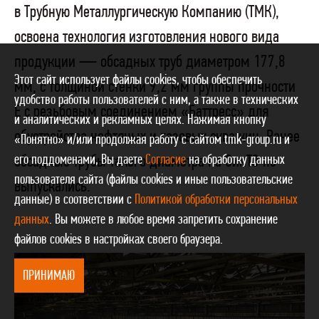
в Трубную Металлургическую Компанию (ТМК),
освоена технология изготовления нового вида
продукции — обсадных труб диаметром 177,8
Этот сайт использует файлы cookies, чтобы обеспечить
мм, с толщиной стенки 9,2 мм группы прочности
удобство работы пользователей с ним, а также в технических
Е с резьбовым соединением «Баттресс» для
и аналитических и рекламных целях. Нажимая кнопку
обустройства нефтяных и газовых скважин. Ранее
«Понятно» и/или продолжая работу с сайтом tmk-group.ru и
его поддоменами, Вы даете
Согласие
на обработку данных
обсадные трубы такого диаметра на СинТЗ не
пользователя сайта (файлы cookies и иные пользовательские
выпускались.
данные) в соответствии с
Политикой обработки персональных
данных
. Вы можете в любое время запретить сохранение
файлов cookies в настройках своего браузера.
ПРИНИМАЮ