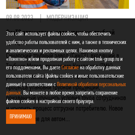
09.08.2023
МОДЕРНИЗАЦИЯ
СинТЗ автоматизировал упаковку трубной
Этот сайт использует файлы cookies, чтобы обеспечить
продукции
удобство работы пользователей с ним, а также в технических
и аналитических и рекламных целях. Нажимая кнопку
Синарский трубный завод (СинТЗ), входящий в
«Понятно» и/или продолжая работу с сайтом tmk-group.ru и
Трубную Металлургическую Компанию (ТМК),
его поддоменами, Вы даете
Согласие
на обработку данных
пользователя сайта (файлы cookies и иные пользовательские
реализует пилотный проект по автоматизации
данные) в соответствии с
Политикой обработки персональных
процесса упаковки трубной продукции,
данных
. Вы можете в любое время запретить сохранение
призванный улучшить условия труда сотрудников
файлов cookies в настройках своего браузера.
и ускорить процесс отгрузки потребителю. Новое
ПРИНИМАЮ
оборудование для автом...