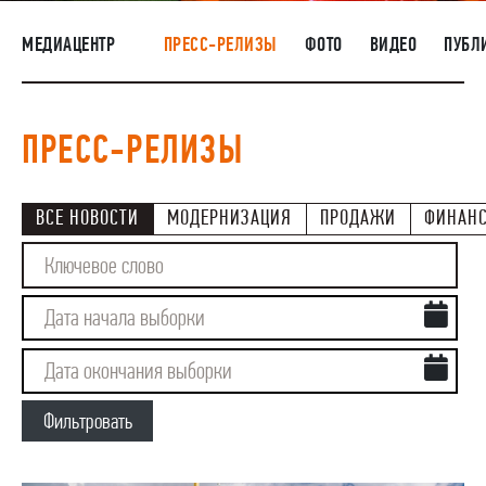
НАШИ ЛЮДИ
МЕДИАЦЕНТР
ПРЕСС-РЕЛИЗЫ
ФОТО
ВИДЕО
ПУБЛ
ОКРУЖАЮЩАЯ СРЕДА
МЕДИАЦЕНТР
ПРЕСС-РЕЛИЗЫ
РАСКРЫТИЕ ИНФОРМАЦИИ
ЗАКУПКИ
ВСЕ НОВОСТИ
МОДЕРНИЗАЦИЯ
ПРОДАЖИ
ФИНАН
Фильтровать