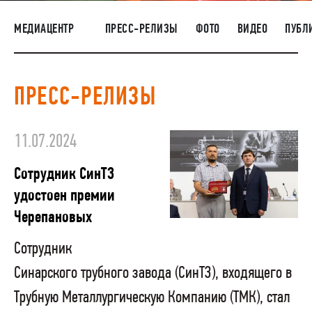
НАШИ ЛЮДИ
МЕДИАЦЕНТР
ПРЕСС-РЕЛИЗЫ
ФОТО
ВИДЕО
ПУБЛ
ОКРУЖАЮЩАЯ СРЕДА
МЕДИАЦЕНТР
ПРЕСС-РЕЛИЗЫ
РАСКРЫТИЕ ИНФОРМАЦИИ
ЗАКУПКИ
11.07.2024
Сотрудник СинТЗ
удостоен премии
Черепановых
Сотрудник
Синарского трубного завода (СинТЗ), входящего в
Трубную Металлургическую Компанию (ТМК), стал