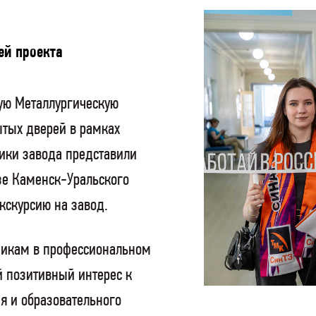
ей проекта
ную Металлургическую
ытых дверей в рамках
ики завода представили
зе Каменск-Уральского
кскурсию на завод.
никам в профессиональном
 позитивный интерес к
я и образовательного