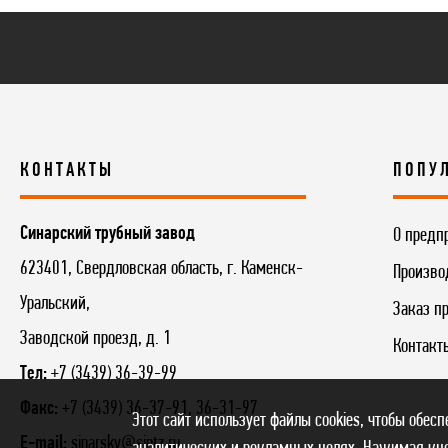
КОНТАКТЫ
ПОПУ
Синарский трубный завод
О предп
623401, Свердловская область, г. Каменск-
Произво
Уральский,
Заказ п
Заводской проезд, д. 1
Контакт
Тел:
+7 (3439) 36-39-99
Факс:
+7 (3439) 36-37-91, 36-31-97
Этот сайт использует файлы cookies, чтобы обес
E-mail:
sinarsky@sintz.ru