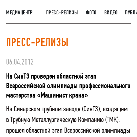
НАШИ ЛЮДИ
МЕДИАЦЕНТР
ПРЕСС-РЕЛИЗЫ
ФОТО
ВИДЕО
ПУБЛ
ОКРУЖАЮЩАЯ СРЕДА
МЕДИАЦЕНТР
ПРЕСС-РЕЛИЗЫ
РАСКРЫТИЕ ИНФОРМАЦИИ
ЗАКУПКИ
06.04.2012
На СинТЗ проведен областной этап
Всероссийской олимпиады профессионального
мастерства «Машинист крана»
На Синарском трубном заводе (СинТЗ), входящем
в Трубную Металлургическую Компанию (ТМК),
прошел областной этап Всероссийской олимпиады