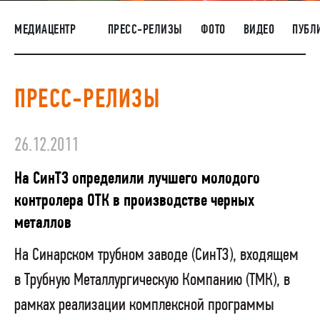
НАШИ ЛЮДИ
МЕДИАЦЕНТР
ПРЕСС-РЕЛИЗЫ
ФОТО
ВИДЕО
ПУБЛ
ОКРУЖАЮЩАЯ СРЕДА
МЕДИАЦЕНТР
ПРЕСС-РЕЛИЗЫ
РАСКРЫТИЕ ИНФОРМАЦИИ
ЗАКУПКИ
26.12.2011
На СинТЗ определили лучшего молодого
контролера ОТК в производстве черных
металлов
На Синарском трубном заводе (СинТЗ), входящем
в Трубную Металлургическую Компанию (ТМК), в
рамках реализации комплексной программы