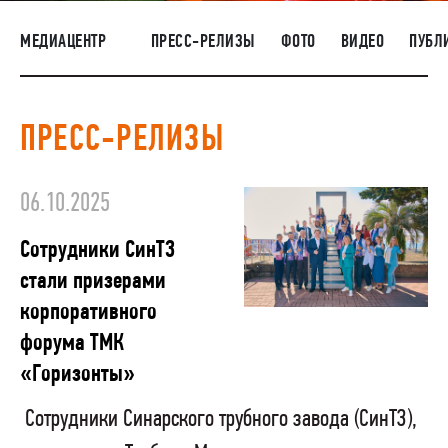
НАШИ ЛЮДИ
МЕДИАЦЕНТР
ПРЕСС-РЕЛИЗЫ
ФОТО
ВИДЕО
ПУБЛ
ОКРУЖАЮЩАЯ СРЕДА
МЕДИАЦЕНТР
ПРЕСС-РЕЛИЗЫ
РАСКРЫТИЕ ИНФОРМАЦИИ
ЗАКУПКИ
06.10.2025
Сотрудники СинТЗ
стали призерами
корпоративного
форума ТМК
«Горизонты»
Сотрудники Синарского трубного завода (СинТЗ),