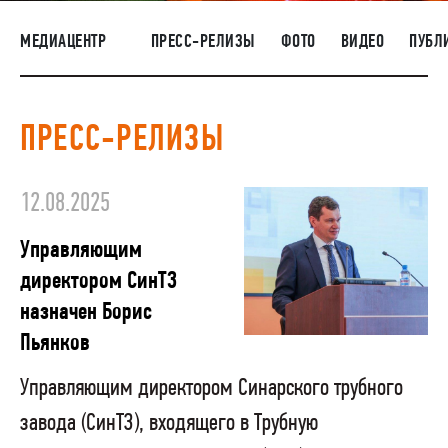
НАШИ ЛЮДИ
МЕДИАЦЕНТР
ПРЕСС-РЕЛИЗЫ
ФОТО
ВИДЕО
ПУБЛ
ОКРУЖАЮЩАЯ СРЕДА
МЕДИАЦЕНТР
ПРЕСС-РЕЛИЗЫ
РАСКРЫТИЕ ИНФОРМАЦИИ
ЗАКУПКИ
12.08.2025
Управляющим
директором СинТЗ
назначен Борис
Пьянков
Управляющим директором Синарского трубного
завода (СинТЗ), входящего в Трубную