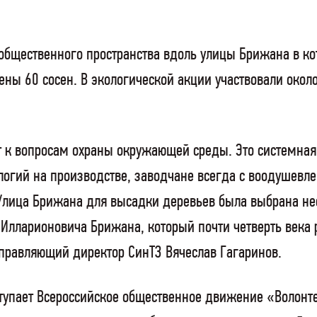
 общественного пространства вдоль улицы Брижана в 
ы 60 сосен. В экологической акции участвовали около
т к вопросам охраны окружающей среды. Это системная 
логий на производстве, заводчане всегда с воодушев
 Улица Брижана для высадки деревьев была выбрана нес
 Илларионовича Брижана, который почти четверть века 
правляющий директор СинТЗ Вячеслав Гагаринов.
упает Всероссийское общественное движение «Волонте