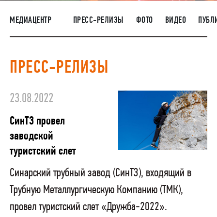
НАШИ ЛЮДИ
МЕДИАЦЕНТР
ПРЕСС-РЕЛИЗЫ
ФОТО
ВИДЕО
ПУБЛ
ОКРУЖАЮЩАЯ СРЕДА
МЕДИАЦЕНТР
ПРЕСС-РЕЛИЗЫ
РАСКРЫТИЕ ИНФОРМАЦИИ
ЗАКУПКИ
23.08.2022
СинТЗ провел
заводской
туристский слет
Синарский трубный завод (СинТЗ), входящий в
Трубную Металлургическую Компанию (ТМК),
провел туристский слет «Дружба-2022».