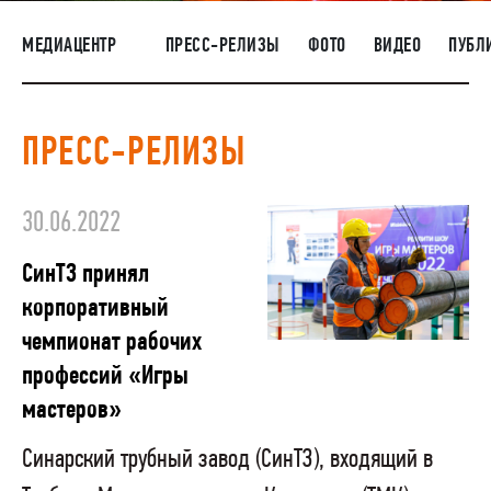
НАШИ ЛЮДИ
МЕДИАЦЕНТР
ПРЕСС-РЕЛИЗЫ
ФОТО
ВИДЕО
ПУБЛ
ОКРУЖАЮЩАЯ СРЕДА
МЕДИАЦЕНТР
ПРЕСС-РЕЛИЗЫ
РАСКРЫТИЕ ИНФОРМАЦИИ
ЗАКУПКИ
30.06.2022
СинТЗ принял
корпоративный
чемпионат рабочих
профессий «Игры
мастеров»
Синарский трубный завод (СинТЗ), входящий в