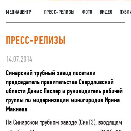
НАШИ ЛЮДИ
МЕДИАЦЕНТР
ПРЕСС-РЕЛИЗЫ
ФОТО
ВИДЕО
ПУБЛ
ОКРУЖАЮЩАЯ СРЕДА
МЕДИАЦЕНТР
ПРЕСС-РЕЛИЗЫ
РАСКРЫТИЕ ИНФОРМАЦИИ
ЗАКУПКИ
14.07.2014
Синарский трубный завод посетили
председатель правительства Свердловской
области Денис Паслер и руководитель рабочей
группы по модернизации моногородов Ирина
Макиева
На Синарском трубном заводе (СинТЗ), входящем