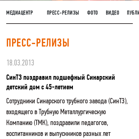
НАШИ ЛЮДИ
МЕДИАЦЕНТР
ПРЕСС-РЕЛИЗЫ
ФОТО
ВИДЕО
ПУБЛ
ОКРУЖАЮЩАЯ СРЕДА
МЕДИАЦЕНТР
ПРЕСС-РЕЛИЗЫ
РАСКРЫТИЕ ИНФОРМАЦИИ
ЗАКУПКИ
18.03.2013
СинТЗ поздравил подшефный Синарский
детский дом с 45-летием
Сотрудники Синарского трубного завода (СинТЗ),
входящего в Трубную Металлургическую
Компанию (ТМК), поздравили педагогов,
воспитанников и выпускников разных лет