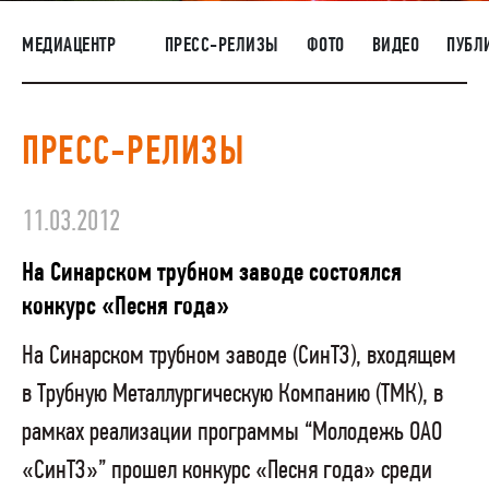
НАШИ ЛЮДИ
МЕДИАЦЕНТР
ПРЕСС-РЕЛИЗЫ
ФОТО
ВИДЕО
ПУБЛ
ОКРУЖАЮЩАЯ СРЕДА
МЕДИАЦЕНТР
ПРЕСС-РЕЛИЗЫ
РАСКРЫТИЕ ИНФОРМАЦИИ
ЗАКУПКИ
11.03.2012
На Синарском трубном заводе состоялся
конкурс «Песня года»
На Синарском трубном заводе (СинТЗ), входящем
в Трубную Металлургическую Компанию (ТМК), в
рамках реализации программы “Молодежь ОАО
«СинТЗ»” прошел конкурс «Песня года» среди