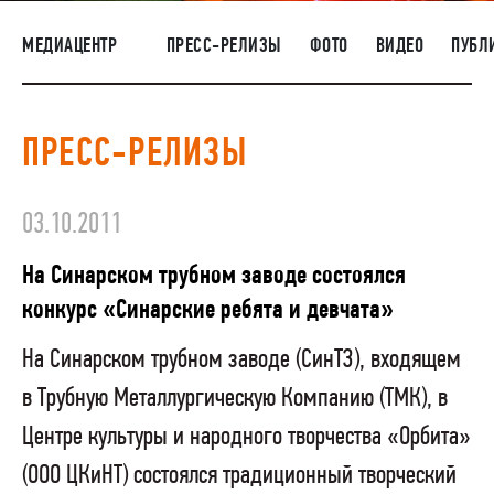
НАШИ ЛЮДИ
МЕДИАЦЕНТР
ПРЕСС-РЕЛИЗЫ
ФОТО
ВИДЕО
ПУБЛ
ОКРУЖАЮЩАЯ СРЕДА
МЕДИАЦЕНТР
ПРЕСС-РЕЛИЗЫ
РАСКРЫТИЕ ИНФОРМАЦИИ
ЗАКУПКИ
03.10.2011
На Синарском трубном заводе состоялся
конкурс «Синарские ребята и девчата»
На Синарском трубном заводе (СинТЗ), входящем
в Трубную Металлургическую Компанию (ТМК), в
Центре культуры и народного творчества «Орбита»
(ООО ЦКиНТ) состоялся традиционный творческий