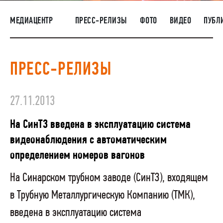
НАШИ ЛЮДИ
МЕДИАЦЕНТР
ПРЕСС-РЕЛИЗЫ
ФОТО
ВИДЕО
ПУБЛ
ОКРУЖАЮЩАЯ СРЕДА
МЕДИАЦЕНТР
ПРЕСС-РЕЛИЗЫ
РАСКРЫТИЕ ИНФОРМАЦИИ
ЗАКУПКИ
27.11.2013
На СинТЗ введена в эксплуатацию система
видеонаблюдения с автоматическим
определением номеров вагонов
На Синарском трубном заводе (СинТЗ), входящем
в Трубную Металлургическую Компанию (ТМК),
введена в эксплуатацию система