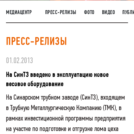
НАШИ ЛЮДИ
МЕДИАЦЕНТР
ПРЕСС-РЕЛИЗЫ
ФОТО
ВИДЕО
ПУБЛ
ОКРУЖАЮЩАЯ СРЕДА
МЕДИАЦЕНТР
ПРЕСС-РЕЛИЗЫ
РАСКРЫТИЕ ИНФОРМАЦИИ
ЗАКУПКИ
01.02.2013
На СинТЗ введено в эксплуатацию новое
весовое оборудование
На Синарском трубном заводе (СинТЗ), входящем
в Трубную Металлургическую Компанию (ТМК), в
рамках инвестиционной программы предприятия
на участке по подготовке и отгрузке лома цеха