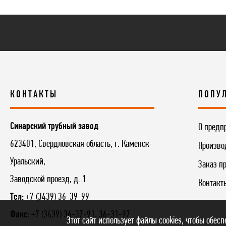
КОНТАКТЫ
ПОПУ
Синарский трубный завод
О предп
623401, Свердловская область, г. Каменск-
Произво
Уральский,
Заказ п
Заводской проезд, д. 1
Контакт
Тел:
+7 (3439) 36-39-99
Факс:
+7 (3439) 36-37-91, 36-31-97
Этот сайт использует файлы cookies, чтобы обес