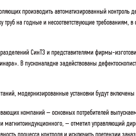
ляющих производить автоматизированный контроль деф
у труб на годные и несоответствующие требованиям, в
одразделений СинТЗ и представителями фирмы-изготов
инара». В пусконаладке задействованы дефектоскопист
ытаний, модернизированные установки будут включены
вающих компаний – основных потребителей выпускаемо
о и магнитоиндукционного, – отметил управляющий дир
ность процесса контроля и исключить претензии заказч