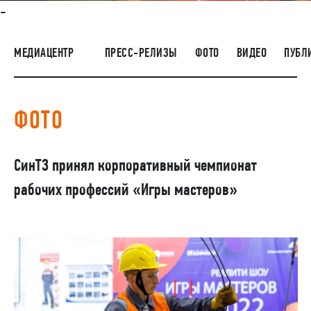
-
НАШИ ЛЮДИ
ОКРУЖАЮЩАЯ СРЕДА
МЕДИАЦЕНТР
ПРЕСС-РЕЛИЗЫ
ФОТО
ВИДЕО
ПУБЛ
МЕДИАЦЕНТР
РАСКРЫТИЕ ИНФОРМАЦИИ
ФОТО
ЗАКУПКИ
СинТЗ принял корпоративный чемпионат
рабочих профессий «Игры мастеров»